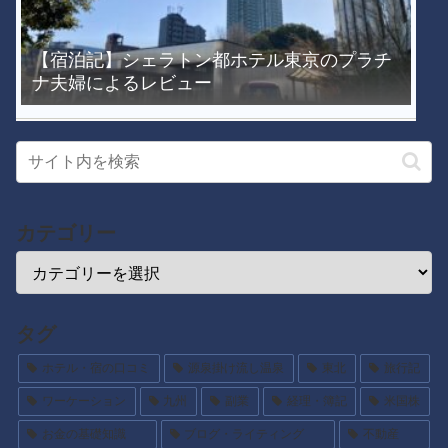
【宿泊記】シェラトン都ホテル東京のプラチ
ナ夫婦によるレビュー
カテゴリー
タグ
ホテル・宿の口コミ
源泉掛け流し温泉
東北
旅行記
ワーケーション
九州
副業
経理・簿記
米国株
お金の基礎知識
ブログ・ライティング
不動産