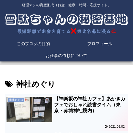
経理マンの資産形成（お金・健康・時間）応援サイト。
このブログの目的
プロフィール
お仕事の依頼について
神社めぐり
【神楽坂の神社カフェ】あかぎカ
神社めぐり
フェでおしゃれ読書タイム（東
京・赤城神社境内）
2021.09.02