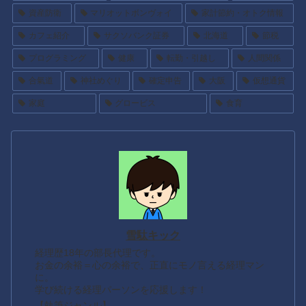
資産防衛
マリオットボンヴォイ
家計節約・オトク情報
カフェ紹介
サクソバンク証券
北海道
節税
プログラミング
健康
転勤・引越し
人間関係
合氣道
神社めぐり
確定申告
大阪
仮想通貨
家庭
グロービス
食育
雪駄キック
経理歴18年の部長代理です。
お金の余裕＝心の余裕で、正直にモノ言える経理マン
に。
学び続ける経理パーソンを応援します！
【執筆ジャンル】