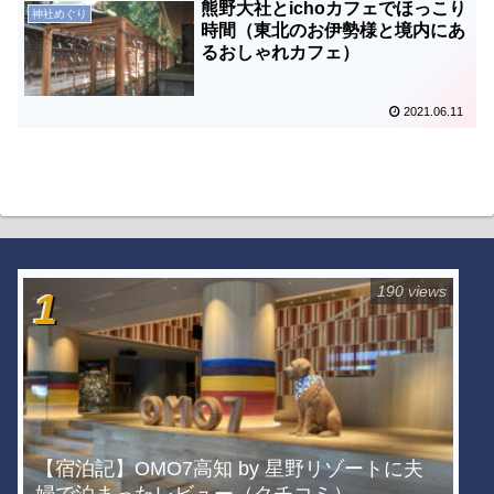
熊野大社とichoカフェでほっこり
神社めぐり
時間（東北のお伊勢様と境内にあ
るおしゃれカフェ）
2021.06.11
190 views
【宿泊記】OMO7高知 by 星野リゾートに夫