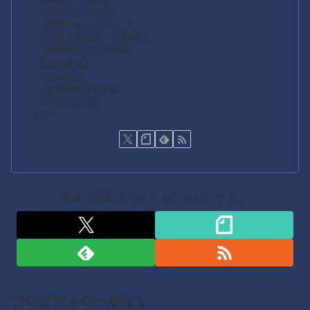
・経理マンの副業
・経理キャリアアップ
・投資（米国株・不動産）
・源泉掛け流し温泉♨️
【保有資格】
・行政書士
・建設業経理士1級
・日商簿記2級
ほか
著者（雪駄キック）をフォローする。
ブログフォローボタン