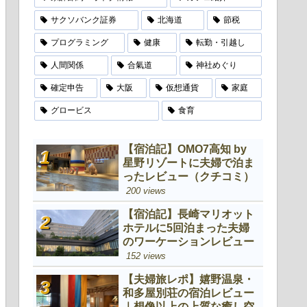
サクソバンク証券
北海道
節税
プログラミング
健康
転勤・引越し
人間関係
合氣道
神社めぐり
確定申告
大阪
仮想通貨
家庭
グロービス
食育
【宿泊記】OMO7高知 by
星野リゾートに夫婦で泊ま
ったレビュー（クチコミ）
200 views
【宿泊記】長崎マリオット
ホテルに5回泊まった夫婦
のワーケーションレビュー
152 views
【夫婦旅レポ】嬉野温泉・
和多屋別荘の宿泊レビュー
｜想像以上の上質な癒し空