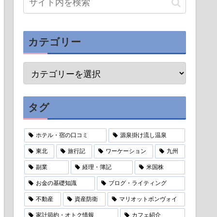
カテゴリー
タグ
ホテル・宿の口コミ
源泉掛け流し温泉
東北
旅行記
ワーケーション
九州
副業
経理・簿記
米国株
お金の基礎知識
ブログ・ライティング
不動産
資産防衛
マリオットボンヴォイ
家計節約・オトク情報
カフェ紹介