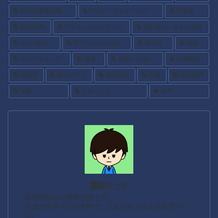
お金の基礎知識
ブログ・ライティング
不動産
資産防衛
マリオットボンヴォイ
家計節約・オトク情報
カフェ紹介
サクソバンク証券
北海道
節税
プログラミング
健康
転勤・引越し
人間関係
合氣道
神社めぐり
確定申告
大阪
仮想通貨
家庭
グロービス
食育
雪駄キック
経理歴18年の部長代理です。
お金の余裕＝心の余裕で、正直にモノ言える経理マン
に。