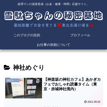
経理マンの資産形成（お金・健康・時間）応援サイト。
このブログの目的
プロフィール
お仕事の依頼について
神社めぐり
【神楽坂の神社カフェ】あかぎカ
神社めぐり
フェでおしゃれ読書タイム（東
京・赤城神社境内）
2021.09.02