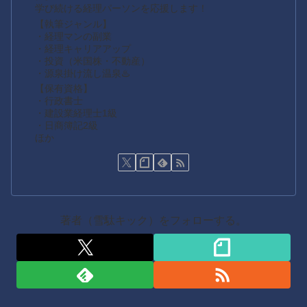
学び続ける経理パーソンを応援します！
【執筆ジャンル】
・経理マンの副業
・経理キャリアアップ
・投資（米国株・不動産）
・源泉掛け流し温泉♨️
【保有資格】
・行政書士
・建設業経理士1級
・日商簿記2級
ほか
著者（雪駄キック）をフォローする。