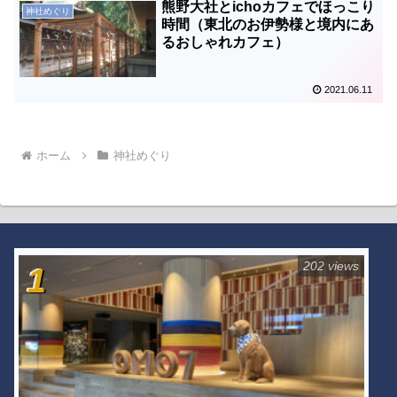
熊野大社とichoカフェでほっこり
神社めぐり
時間（東北のお伊勢様と境内にあ
るおしゃれカフェ）
2021.06.11
ホーム
神社めぐり
202 views