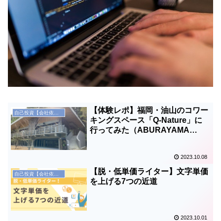
【体験レポ】福岡・油山のコワー
自己投資【会社依存からの脱却】
キングスペース「Q-Nature」に
行ってみた（ABURAYAMA
FUKUOKA）
2023.10.08
【脱・低単価ライター】文字単価
自己投資【会社依存からの脱却】
を上げる7つの近道
2023.10.01