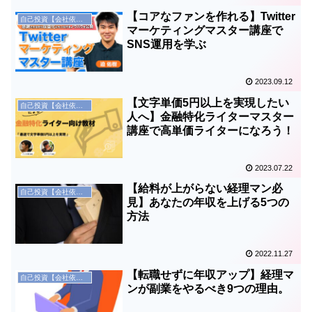
【コアなファンを作れる】Twitter
自己投資【会社依存からの脱却】
マーケティングマスター講座で
SNS運用を学ぶ
2023.09.12
【文字単価5円以上を実現したい
自己投資【会社依存からの脱却】
人へ】金融特化ライターマスター
講座で高単価ライターになろう！
2023.07.22
【給料が上がらない経理マン必
自己投資【会社依存からの脱却】
見】あなたの年収を上げる5つの
方法
2022.11.27
【転職せずに年収アップ】経理マ
自己投資【会社依存からの脱却】
ンが副業をやるべき9つの理由。