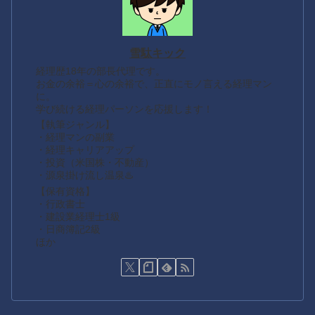
雪駄キック
経理歴18年の部長代理です。
お金の余裕＝心の余裕で、正直にモノ言える経理マン
に。
学び続ける経理パーソンを応援します！
【執筆ジャンル】
・経理マンの副業
・経理キャリアアップ
・投資（米国株・不動産）
・源泉掛け流し温泉♨️
【保有資格】
・行政書士
・建設業経理士1級
・日商簿記2級
ほか