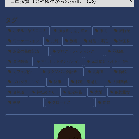
タグ
ホテル・宿の口コミ
源泉掛け流し温泉
東北
旅行記
ワーケーション
九州
副業
経理・簿記
米国株
お金の基礎知識
ブログ・ライティング
不動産
資産防衛
マリオットボンヴォイ
家計節約・オトク情報
カフェ紹介
サクソバンク証券
北海道
節税
プログラミング
健康
転勤・引越し
人間関係
合氣道
神社めぐり
確定申告
大阪
仮想通貨
家庭
グロービス
食育